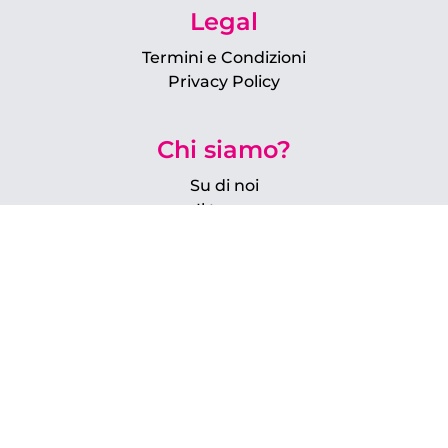
Legal
Termini e Condizioni
Privacy Policy
Chi siamo?
Su di noi
Il team
FAQ
La nuova ArtGallery
Sei un artista?
Come unirti a Paratissima
Accedi al tuo account
Sei un art lover?