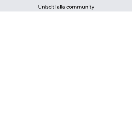
Unisciti alla community
PRS Srl Impresa Sociale ICC
VIA CONFIENZA n. 10 - 10121, TORINO, ITALY
CF/PIVA 11800270016 - N. REA TO – 1242095
Capitale Sociale sottoscritto 131.868,13 € i.v.
Facebook
|
Youtube
|
Instagram
Iscriviti alla Newsletter →
www.prsarte.it
www.paratissima.it