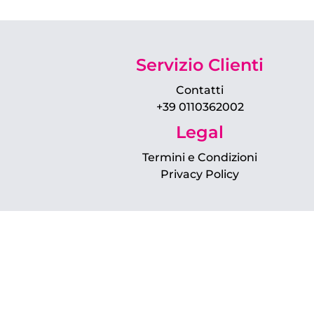
Servizio Clienti
Contatti
+39 0110362002
Legal
Termini e Condizioni
Privacy Policy
PRS Srl Impresa Sociale ICC
VIA CONFIENZA n. 10 - 10121, TORINO, ITALY
CF/PIVA 11800270016 - N. REA TO – 1242095
Capitale Sociale sottoscritto 131.868,13 € i.v.