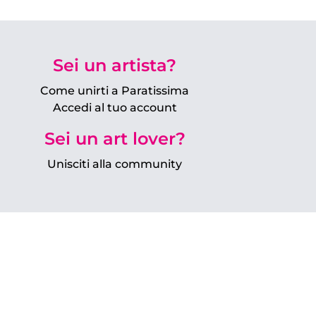
Sei un artista?
Come unirti a Paratissima
Accedi al tuo account
Sei un art lover?
Unisciti alla community
Facebook
|
Youtube
|
Instagram
Iscriviti alla Newsletter →