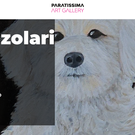
zolari
o