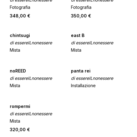
Fotografia
Fotografia
348,00 €
350,00 €
chintsugi
east B
di essereILnonessere
di essereILnonessere
Mista
Mista
noREED
panta rei
di essereILnonessere
di essereILnonessere
Mista
Installazione
rompermi
di essereILnonessere
Mista
320,00 €