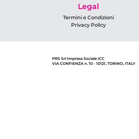
Legal
Termini e Condizioni
Privacy Policy
PRS Srl Impresa Sociale ICC
VIA CONFIENZA n. 10 - 10121, TORINO, ITALY
CF/PIVA 11800270016 - N. REA TO – 1242095
Capitale Sociale sottoscritto 131.868,13 € i.v.