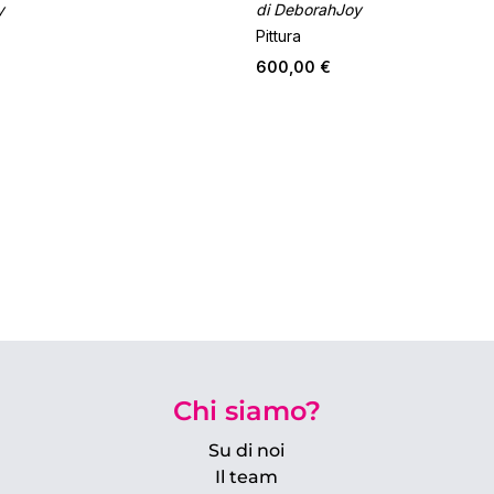
y
di DeborahJoy
Pittura
600,00 €
Chi siamo?
Su di noi
Il team