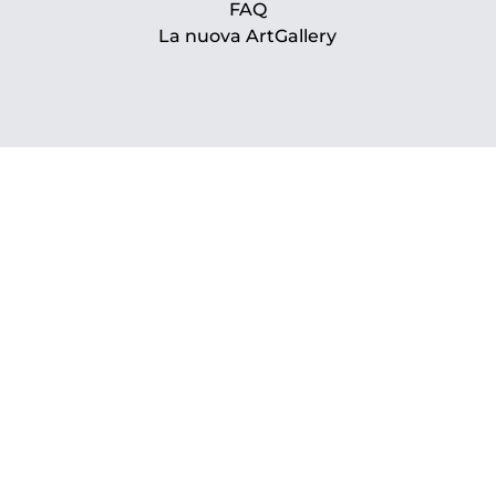
FAQ
La nuova ArtGallery
www.prsarte.it
www.paratissima.it