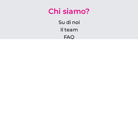
Chi siamo?
Su di noi
Il team
FAQ
La nuova ArtGallery
Sei un artista?
Come unirti a Paratissima
Accedi al tuo account
Sei un art lover?
Unisciti alla community