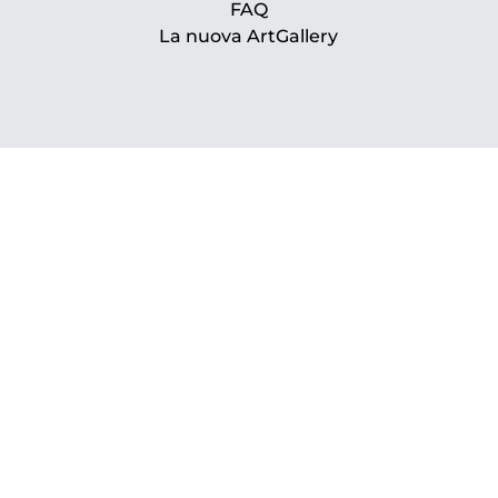
FAQ
La nuova ArtGallery
www.prsarte.it
www.paratissima.it