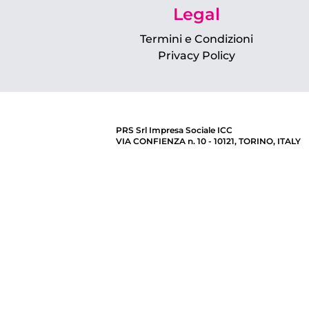
Legal
Termini e Condizioni
Privacy Policy
PRS Srl Impresa Sociale ICC
VIA CONFIENZA n. 10 - 10121, TORINO, ITALY
CF/PIVA 11800270016 - N. REA TO – 1242095
Capitale Sociale sottoscritto 131.868,13 € i.v.