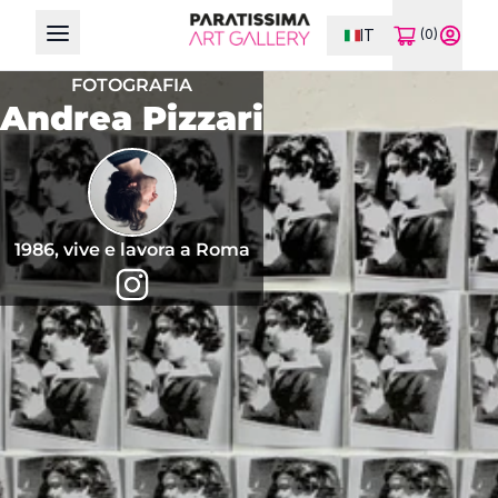
IT
(0)
Open main menu
FOTOGRAFIA
Andrea Pizzari
1986, vive e lavora a Roma